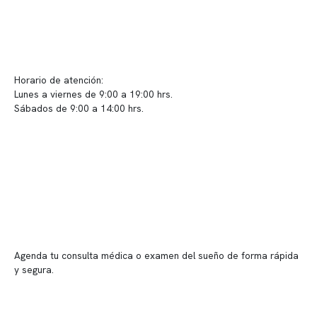
Contacto y atención
info@somno.cl
Sugerencias / Reclamos
Horario de atención:
Lunes a viernes de 9:00 a 19:00 hrs.
Sábados de 9:00 a 14:00 hrs.
Sucursales
📍 Vitacura: Av. Kennedy 5488, Patio Inglés, piso -1, local 003
📍 Providencia: Av. Andrés Bello 2337, local 2
Reserva tu hora
Agenda tu consulta médica o examen del sueño de forma rápida
y segura.
→ Reservar ahora
Valor consulta médica