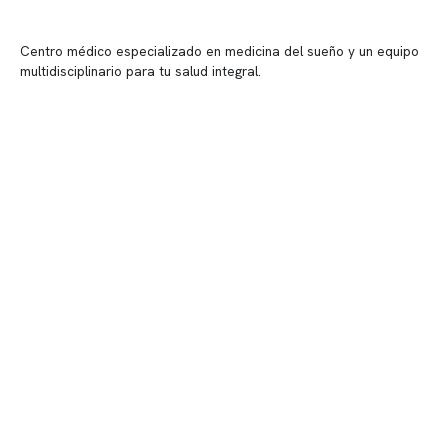
Centro médico especializado en medicina del sueño y un equipo
multidisciplinario para tu salud integral.
Contenido corporativo
Nuestro equipo clínico
Quiénes somos
Nuestras instalaciones
Telemedicina
Convenios
Políticas de privacidad
Políticas de Clínica Somno