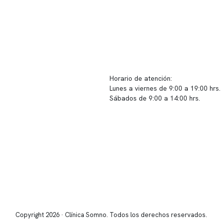
ido corporativo
Contacto y atención
equipo clínico
info@somno.cl
 somos
Sugerencias / Reclamos
 instalaciones
Horario de atención:
Lunes a viernes de 9:00 a 19:00 hrs.
icina
Sábados de 9:00 a 14:00 hrs.
os
Sucursales
s de privacidad
📍 Vitacura: Av. Kennedy 5488, Patio
s de Clínica Somno
local 003
📍 Providencia: Av. Andrés Bello 23
Copyright 2026 · Clínica Somno. Todos los derechos reservados.