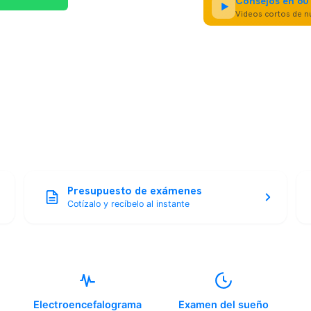
Consejos en 60
Videos cortos de nu
Presupuesto de exámenes
Cotízalo y recíbelo al instante
Electroencefalograma
Examen del sueño