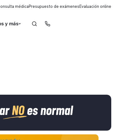
consulta médica
Presupuesto de exámenes
Evaluación online
s y más
Reserva de horas