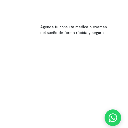
Reserva tu hora
Agenda tu consulta médica o examen
del sueño de forma rápida y segura.
→ Reservar ahora
Valor consulta médica
Presupuesto de exámenes
Evaluación online
 Inglés, piso -1,
37, local 2