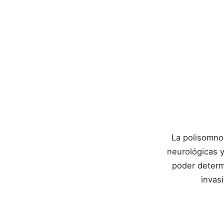
Polisomnografí
La polisomno
neurológicas y
poder determi
invas