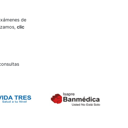
 exámenes de
lizamos,
clic
consultas