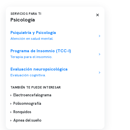
×
SERVICIOS PARA TI
Conten
Psicología
Nuestro 
Psiquiatría y Psicología
Centro médico especializado en medicina
Quiénes
Atención en salud mental.
del sueño y un equipo multidisciplinario para
tu salud integral.
Nuestras
Programa de Insomnio (TCC-I)
Telemed
Terapia para el insomnio.
Conveni
Evaluación neuropsicológica
Política
Evaluación cognitiva.
Política
TAMBIÉN TE PUEDE INTERESAR
Electroencefalograma
Polisomnografía
Ronquidos
Apnea del sueño