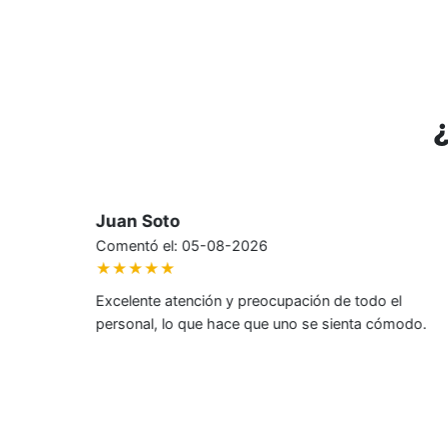
Hector Horta
Comentó el: 05-08-2026
★★★★★
Hoy me atendió el doctor Luis Poncell, experto en
odo.
problemas de somnolencia. La atención fue
excelente y todo estuvo muy bien explicado.