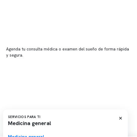
📍 Vitacura: Av. Kennedy 5488, Patio Inglés, piso -1, local 003
📍 Providencia: Av. Andrés Bello 2337, local 2
Reserva tu hora
Agenda tu consulta médica o examen del sueño de forma rápida
y segura.
→ Reservar ahora
Valor consulta médica
Presupuesto de exámenes
Evaluación online
×
SERVICIOS PARA TI
Medicina general
Copyright 2026 · Clínica Somno. Todos los derechos reservados.
Medicina general