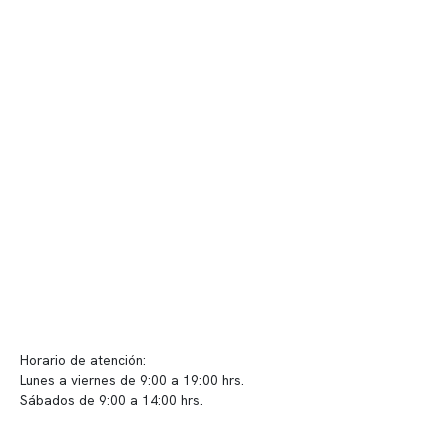
Nuestro equipo clínico
Quiénes somos
Nuestras instalaciones
Telemedicina
Convenios
Políticas de privacidad
Políticas de Clínica Somno
Contacto y atención
info@somno.cl
Sugerencias / Reclamos
Horario de atención:
Lunes a viernes de 9:00 a 19:00 hrs.
Sábados de 9:00 a 14:00 hrs.
Sucursales