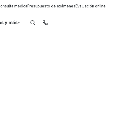
consulta médica
Presupuesto de exámenes
Evaluación online
s y más
Reserva de horas