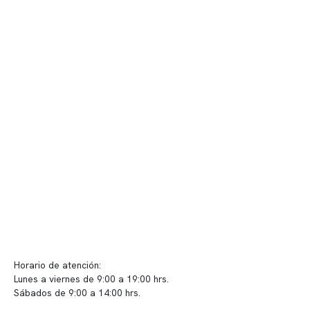
Nuestro equipo clínico
Quiénes somos
Nuestras instalaciones
Telemedicina
Convenios
Políticas de privacidad
Políticas de Clínica Somno
Contacto y atención
info@somno.cl
Sugerencias / Reclamos
Horario de atención:
Lunes a viernes de 9:00 a 19:00 hrs.
Sábados de 9:00 a 14:00 hrs.