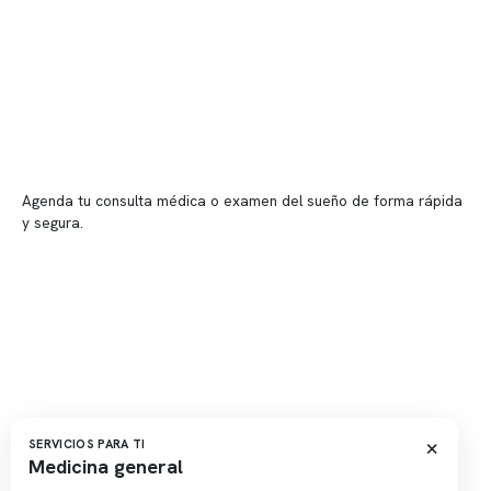
Sucursales
📍 Vitacura: Av. Kennedy 5488, Patio Inglés, piso -1, local 003
📍 Providencia: Av. Andrés Bello 2337, local 2
Reserva tu hora
Agenda tu consulta médica o examen del sueño de forma rápida
y segura.
→ Reservar ahora
Valor consulta médica
Presupuesto de exámenes
Evaluación online
×
SERVICIOS PARA TI
Medicina general
Copyright 2026 · Clínica Somno. Todos los derechos reservados.