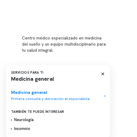
Conten
Nuestro 
Centro médico especializado en medicina
Quiénes
del sueño y un equipo multidisciplinario para
tu salud integral.
Nuestras
Telemed
Conveni
×
SERVICIOS PARA TI
Medicina general
Política
Política
Medicina general
Primera consulta y derivación al especialista.
TAMBIÉN TE PUEDE INTERESAR
Neurología
Insomnio