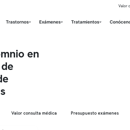
Valor 
Trastornos
Exámenes
Tratamientos
Conóceno
omnio en
 de
de
es
Valor consulta médica
Presupuesto exámenes