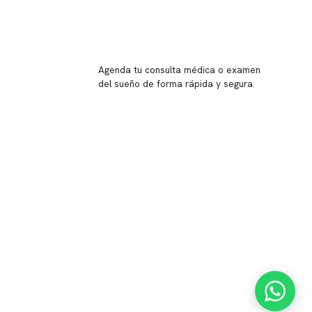
Reserva tu hora
Agenda tu consulta médica o examen
del sueño de forma rápida y segura.
→ Reservar ahora
Valor consulta médica
Presupuesto de exámenes
Evaluación online
 Inglés, piso -1,
37, local 2