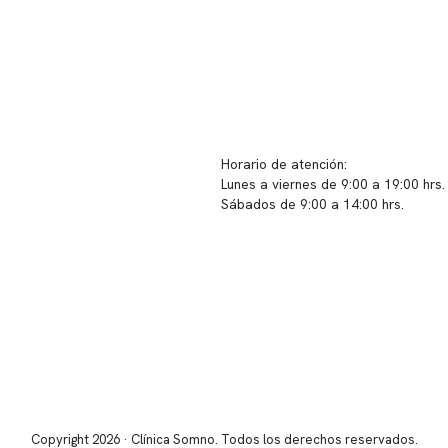
ido corporativo
Contacto y atención
equipo clínico
info@somno.cl
 somos
Sugerencias / Reclamos
 instalaciones
Horario de atención:
Lunes a viernes de 9:00 a 19:00 hrs.
icina
Sábados de 9:00 a 14:00 hrs.
os
Sucursales
s de privacidad
📍 Vitacura: Av. Kennedy 5488, Patio
s de Clínica Somno
local 003
📍 Providencia: Av. Andrés Bello 23
Copyright 2026 · Clínica Somno. Todos los derechos reservados.