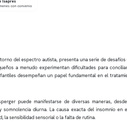
 Isapres
ámenes con convenio
orno del espectro autista, presenta una serie de desafíos
queños a menudo experimentan dificultades para concili
infantiles desempeñan un papel fundamental en el tratami
rger puede manifestarse de diversas maneras, desde di
y somnolencia diurna. La causa exacta del
insomnio
en e
 la sensibilidad sensorial o la falta de rutina.