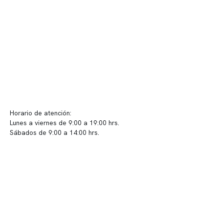
Convenios
Políticas de privacidad
Políticas de Clínica Somno
Contacto y atención
info@somno.cl
Sugerencias / Reclamos
Horario de atención:
Lunes a viernes de 9:00 a 19:00 hrs.
Sábados de 9:00 a 14:00 hrs.
Sucursales
📍 Vitacura: Av. Kennedy 5488, Patio Inglés, piso -1, local 003
📍 Providencia: Av. Andrés Bello 2337, local 2
Reserva tu hora