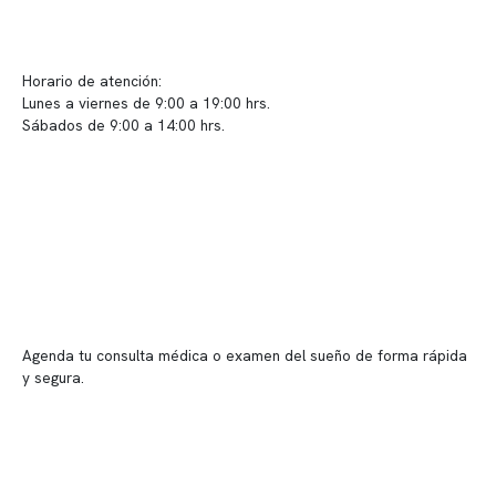
info@somno.cl
Sugerencias / Reclamos
Horario de atención:
Lunes a viernes de 9:00 a 19:00 hrs.
Sábados de 9:00 a 14:00 hrs.
Sucursales
📍 Vitacura: Av. Kennedy 5488, Patio Inglés, piso -1, local 003
📍 Providencia: Av. Andrés Bello 2337, local 2
Reserva tu hora
Agenda tu consulta médica o examen del sueño de forma rápida
y segura.
→ Reservar ahora
Valor consulta médica
Presupuesto de exámenes