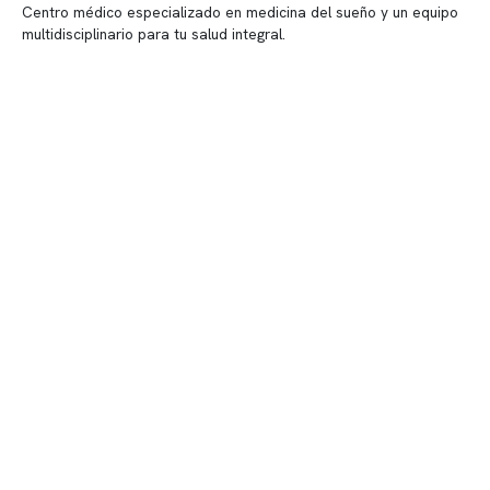
Centro médico especializado en medicina del sueño y un equipo
multidisciplinario para tu salud integral.
Contenido corporativo
Nuestro equipo clínico
Quiénes somos
Nuestras instalaciones
Telemedicina
Convenios
Políticas de privacidad
Políticas de Clínica Somno
Contacto y atención