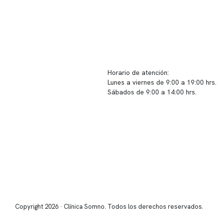
ido corporativo
Contacto y atención
equipo clínico
info@somno.cl
 somos
Sugerencias / Reclamos
 instalaciones
Horario de atención:
Lunes a viernes de 9:00 a 19:00 hrs.
icina
Sábados de 9:00 a 14:00 hrs.
os
Sucursales
s de privacidad
📍 Vitacura: Av. Kennedy 5488, Patio
s de Clínica Somno
local 003
📍 Providencia: Av. Andrés Bello 23
Copyright 2026 · Clínica Somno. Todos los derechos reservados.