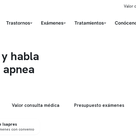
Valor 
Trastornos
Exámenes
Tratamientos
Conóceno
 y habla
e apnea
Valor consulta médica
Presupuesto exámenes
 Isapres
ámenes con convenio