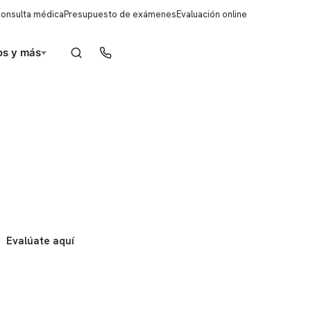
consulta médica
Presupuesto de exámenes
Evaluación online
s y más
Reserva de horas
Evalúate aquí