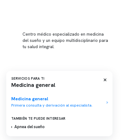
Conten
Nuestro 
Centro médico especializado en medicina
Quiénes
del sueño y un equipo multidisciplinario para
tu salud integral.
Nuestras
Telemed
Conveni
Política
×
SERVICIOS PARA TI
Medicina general
Política
Medicina general
Primera consulta y derivación al especialista.
TAMBIÉN TE PUEDE INTERESAR
Apnea del sueño