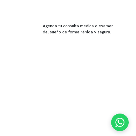
Reserva tu hora
Agenda tu consulta médica o examen
del sueño de forma rápida y segura.
→ Reservar ahora
Valor consulta médica
Presupuesto de exámenes
Evaluación online
 Inglés, piso -1,
37, local 2