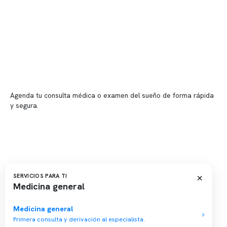
Sucursales
📍 Vitacura: Av. Kennedy 5488, Patio Inglés, piso -1, local 003
📍 Providencia: Av. Andrés Bello 2337, local 2
Reserva tu hora
Agenda tu consulta médica o examen del sueño de forma rápida
y segura.
→ Reservar ahora
Valor consulta médica
Presupuesto de exámenes
Evaluación online
×
SERVICIOS PARA TI
Medicina general
Medicina general
Primera consulta y derivación al especialista.
Copyright 2026 · Clínica Somno. Todos los derechos reservados.