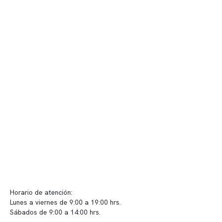
Nuestro equipo clínico
Quiénes somos
Nuestras instalaciones
Telemedicina
Convenios
Políticas de privacidad
Políticas de Clínica Somno
Contacto y atención
info@somno.cl
Sugerencias / Reclamos
Horario de atención:
Lunes a viernes de 9:00 a 19:00 hrs.
Sábados de 9:00 a 14:00 hrs.