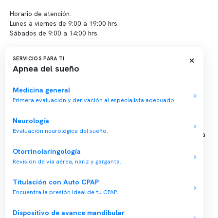
Horario de atención:
Lunes a viernes de 9:00 a 19:00 hrs.
Sábados de 9:00 a 14:00 hrs.
Sucursales
×
SERVICIOS PARA TI
Apnea del sueño
📍 Vitacura: Av. Kennedy 5488, Patio Inglés, piso -1, local 003
📍 Providencia: Av. Andrés Bello 2337, local 2
Medicina general
Primera evaluación y derivación al especialista adecuado.
Reserva tu hora
Neurología
Evaluación neurológica del sueño.
Agenda tu consulta médica o examen del sueño de forma rápida
y segura.
Otorrinolaringología
→ Reservar ahora
Revisión de vía aérea, nariz y garganta.
Valor consulta médica
Titulación con Auto CPAP
Presupuesto de exámenes
Encuentra la presión ideal de tu CPAP.
Evaluación online
Dispositivo de avance mandibular