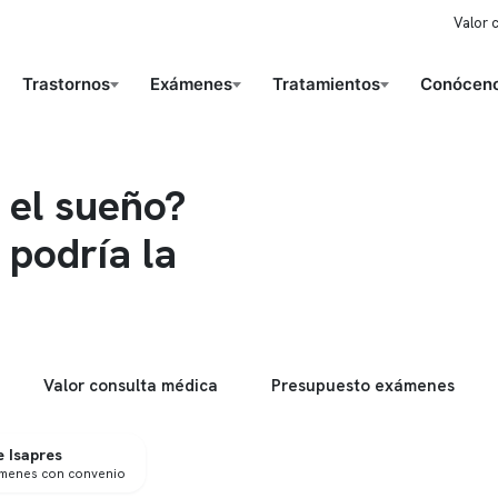
Valor 
Trastornos
Exámenes
Tratamientos
Conóceno
 el sueño?
 podría la
Valor consulta médica
Presupuesto exámenes
 Isapres
ámenes con convenio