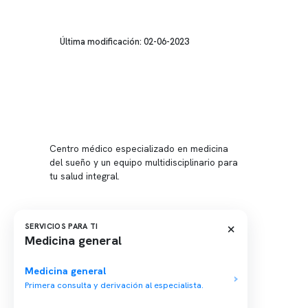
Última modificación: 02-06-2023
Conten
Nuestro 
Centro médico especializado en medicina
Quiénes
del sueño y un equipo multidisciplinario para
tu salud integral.
Nuestras
Telemed
Conveni
×
SERVICIOS PARA TI
Medicina general
Política
Política
Medicina general
Primera consulta y derivación al especialista.