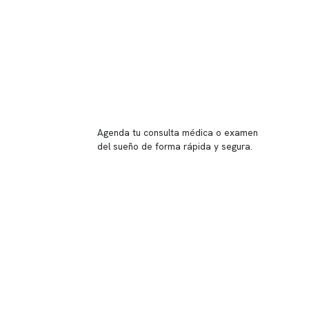
Reserva tu hora
Agenda tu consulta médica o examen
del sueño de forma rápida y segura.
→ Reservar ahora
Valor consulta médica
Presupuesto de exámenes
Evaluación online
 Inglés, piso -1,
37, local 2