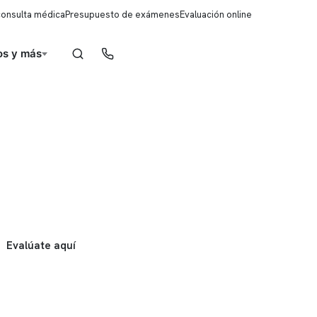
consulta médica
Presupuesto de exámenes
Evaluación online
s y más
Reserva de horas
Evalúate aquí