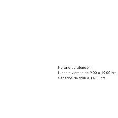
ido corporativo
Contacto y atención
equipo clínico
info@somno.cl
 somos
Sugerencias / Reclamos
 instalaciones
Horario de atención:
Lunes a viernes de 9:00 a 19:00 hrs.
icina
Sábados de 9:00 a 14:00 hrs.
os
Sucursales
s de privacidad
📍 Vitacura: Av. Kennedy 5488, Patio
s de Clínica Somno
local 003
📍 Providencia: Av. Andrés Bello 23