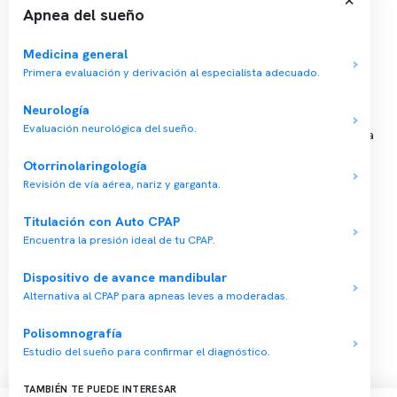
Apnea del sueño
📍 Vitacura: Av. Kennedy 5488, Patio Inglés, piso -1, local 003
📍 Providencia: Av. Andrés Bello 2337, local 2
Medicina general
Primera evaluación y derivación al especialista adecuado.
Reserva tu hora
Neurología
Evaluación neurológica del sueño.
Agenda tu consulta médica o examen del sueño de forma rápida
y segura.
Otorrinolaringología
→ Reservar ahora
Revisión de vía aérea, nariz y garganta.
Valor consulta médica
Titulación con Auto CPAP
Presupuesto de exámenes
Encuentra la presión ideal de tu CPAP.
Evaluación online
Dispositivo de avance mandibular
Alternativa al CPAP para apneas leves a moderadas.
Polisomnografía
Estudio del sueño para confirmar el diagnóstico.
Copyright 2026 · Clínica Somno. Todos los derechos reservados.
TAMBIÉN TE PUEDE INTERESAR