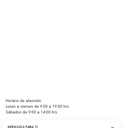
Nuestro equipo clínico
Quiénes somos
Nuestras instalaciones
Telemedicina
Convenios
Políticas de privacidad
Políticas de Clínica Somno
Contacto y atención
info@somno.cl
Sugerencias / Reclamos
Horario de atención:
Lunes a viernes de 9:00 a 19:00 hrs.
Sábados de 9:00 a 14:00 hrs.
Sucursales
×
SERVICIOS PARA TI