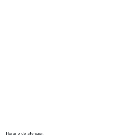
Contenido corporativo
Nuestro equipo clínico
Quiénes somos
Nuestras instalaciones
Telemedicina
Convenios
Políticas de privacidad
Políticas de Clínica Somno
Contacto y atención
info@somno.cl
Sugerencias / Reclamos
Horario de atención: