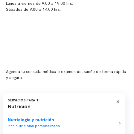
Lunes a viernes de 9:00 a 19:00 hrs.
Sábados de 9:00 a 14:00 hrs.
Sucursales
📍 Vitacura: Av. Kennedy 5488, Patio Inglés, piso -1, local 003
📍 Providencia: Av. Andrés Bello 2337, local 2
Reserva tu hora
Agenda tu consulta médica o examen del sueño de forma rápida
y segura.
→ Reservar ahora
Valor consulta médica
×
SERVICIOS PARA TI
Nutrición
Presupuesto de exámenes
Evaluación online
Nutriología y nutrición
Plan nutriciónal personalizado.