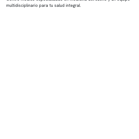
multidisciplinario para tu salud integral.
Contenido corporativo
Nuestro equipo clínico
Quiénes somos
Nuestras instalaciones
Telemedicina
Convenios
Políticas de privacidad
Políticas de Clínica Somno
Contacto y atención
info@somno.cl