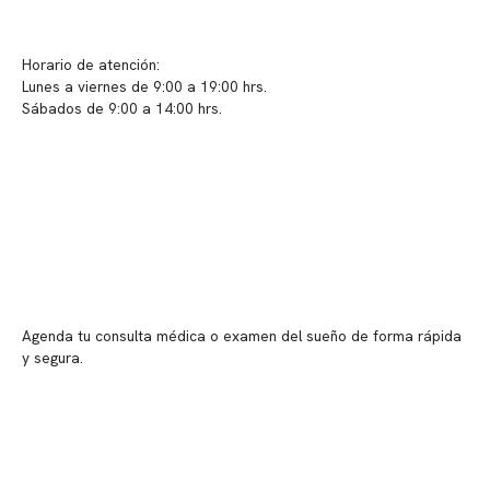
Sugerencias / Reclamos
Horario de atención:
Lunes a viernes de 9:00 a 19:00 hrs.
Sábados de 9:00 a 14:00 hrs.
Sucursales
📍 Vitacura: Av. Kennedy 5488, Patio Inglés, piso -1, local 003
📍 Providencia: Av. Andrés Bello 2337, local 2
Reserva tu hora
Agenda tu consulta médica o examen del sueño de forma rápida
y segura.
→ Reservar ahora
Valor consulta médica
Presupuesto de exámenes