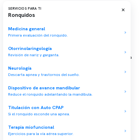
Sucursales
×
SERVICIOS PARA TI
Ronquidos
📍 Vitacura: Av. Kennedy 5488, Patio Inglés, piso -1, local 003
📍 Providencia: Av. Andrés Bello 2337, local 2
Medicina general
Primera evaluación del ronquido.
Reserva tu hora
Otorrinolaringología
Revisión de nariz y garganta.
Agenda tu consulta médica o examen del sueño de forma rápida
y segura.
Neurología
→ Reservar ahora
Descarta apnea y trastornos del sueño.
Valor consulta médica
Dispositivo de avance mandibular
Presupuesto de exámenes
Reduce el ronquido adelantando la mandíbula.
Evaluación online
Titulación con Auto CPAP
Si el ronquido esconde una apnea.
Terapia miofuncional
Ejercicios para la vía aérea superior.
Copyright 2026 · Clínica Somno. Todos los derechos reservados.