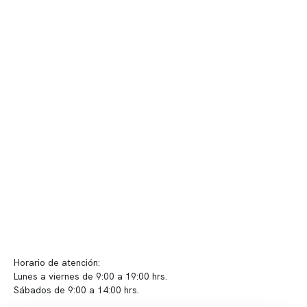
Nuestro equipo clínico
Quiénes somos
Nuestras instalaciones
Telemedicina
Convenios
Políticas de privacidad
Políticas de Clínica Somno
Contacto y atención
info@somno.cl
Sugerencias / Reclamos
Horario de atención:
Lunes a viernes de 9:00 a 19:00 hrs.
Sábados de 9:00 a 14:00 hrs.