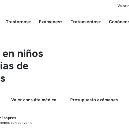
Valor 
Trastornos
Exámenes
Tratamientos
Conóceno
 en niños
ias de
es
Valor consulta médica
Presupuesto exámenes
 Isapres
ámenes con convenio