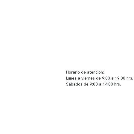
ido corporativo
Contacto y atención
equipo clínico
info@somno.cl
 somos
Sugerencias / Reclamos
 instalaciones
Horario de atención:
Lunes a viernes de 9:00 a 19:00 hrs.
icina
Sábados de 9:00 a 14:00 hrs.
os
Sucursales
s de privacidad
📍 Vitacura: Av. Kennedy 5488, Patio
s de Clínica Somno
local 003
📍 Providencia: Av. Andrés Bello 23