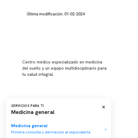
Última modificación: 01-02-2024
Conten
Nuestro 
Centro médico especializado en medicina
Quiénes
del sueño y un equipo multidisciplinario para
tu salud integral.
Nuestras
Telemed
Conveni
Política
×
SERVICIOS PARA TI
Medicina general
Política
Medicina general
Primera consulta y derivación al especialista.