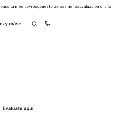
consulta médica
Presupuesto de exámenes
Evaluación online
s y más
Reserva de horas
Evalúate aquí