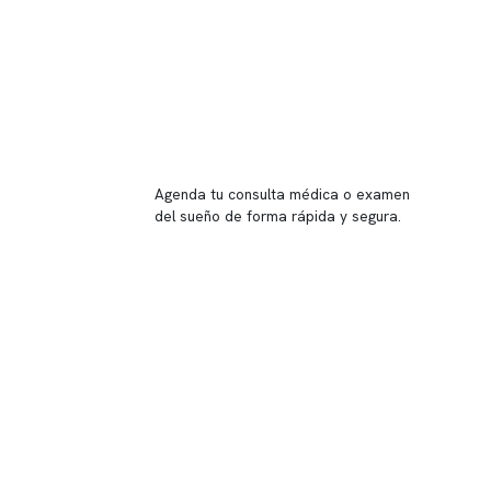
Reserva tu hora
Agenda tu consulta médica o examen
del sueño de forma rápida y segura.
→ Reservar ahora
Valor consulta médica
Presupuesto de exámenes
Evaluación online
 Inglés, piso -1,
37, local 2