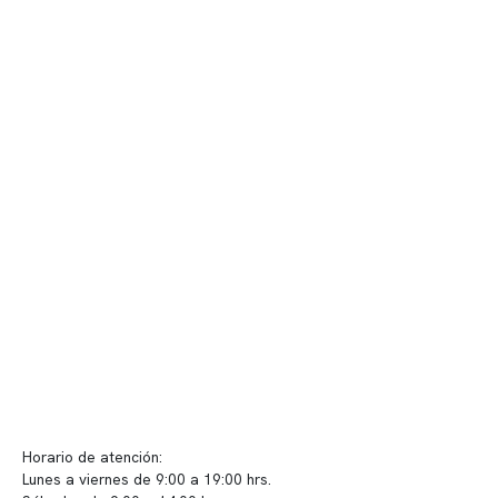
Contenido corporativo
Nuestro equipo clínico
Quiénes somos
Nuestras instalaciones
Telemedicina
Convenios
Políticas de privacidad
Políticas de Clínica Somno
Contacto y atención
info@somno.cl
Sugerencias / Reclamos
Horario de atención:
Lunes a viernes de 9:00 a 19:00 hrs.