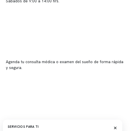
Sábados de 9:00 a 14:00 hrs.
Sucursales
📍 Vitacura: Av. Kennedy 5488, Patio Inglés, piso -1, local 003
📍 Providencia: Av. Andrés Bello 2337, local 2
Reserva tu hora
Agenda tu consulta médica o examen del sueño de forma rápida
y segura.
→ Reservar ahora
Valor consulta médica
Presupuesto de exámenes
Evaluación online
×
SERVICIOS PARA TI