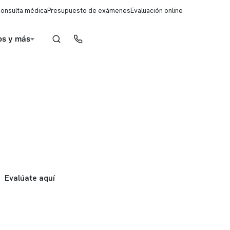
consulta médica
Presupuesto de exámenes
Evaluación online
s y más
Reserva de horas
Evalúate aquí