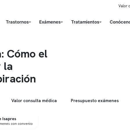
Valor 
Trastornos
Exámenes
Tratamientos
Conóceno
: Cómo el
 la
piración
Valor consulta médica
Presupuesto exámenes
 Isapres
ámenes con convenio