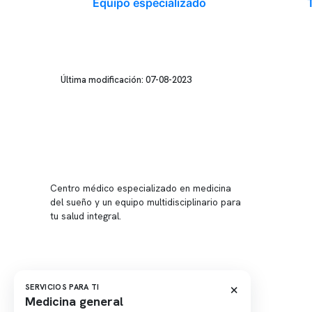
Equipo especializado
Última modificación: 07-08-2023
Conten
Nuestro 
Centro médico especializado en medicina
Quiénes
del sueño y un equipo multidisciplinario para
tu salud integral.
Nuestras
Telemed
Conveni
Política
×
SERVICIOS PARA TI
Medicina general
Política