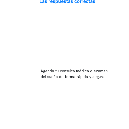
Las respuestas correctas
Reserva tu hora
Agenda tu consulta médica o examen
del sueño de forma rápida y segura.
→ Reservar ahora
Valor consulta médica
Presupuesto de exámenes
Evaluación online
 Inglés, piso -1,