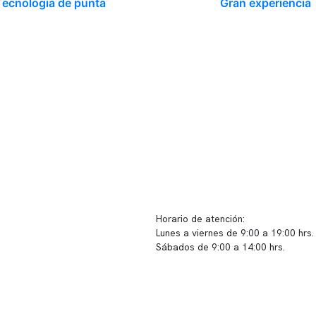
Tecnología de punta
Gran experiencia
ido corporativo
Contacto y atención
equipo clínico
info@somno.cl
 somos
Sugerencias / Reclamos
 instalaciones
Horario de atención:
Lunes a viernes de 9:00 a 19:00 hrs.
icina
Sábados de 9:00 a 14:00 hrs.
os
Sucursales
s de privacidad
📍 Vitacura: Av. Kennedy 5488, Patio
s de Clínica Somno