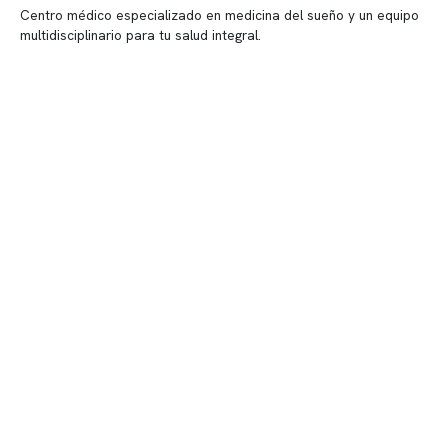
Centro médico especializado en medicina del sueño y un equipo
multidisciplinario para tu salud integral.
Contenido corporativo
Nuestro equipo clínico
Quiénes somos
Nuestras instalaciones
Telemedicina
Convenios
Políticas de privacidad
Políticas de Clínica Somno
Contacto y atención