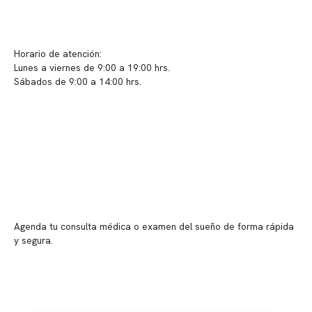
info@somno.cl
Sugerencias / Reclamos
Horario de atención:
Lunes a viernes de 9:00 a 19:00 hrs.
Sábados de 9:00 a 14:00 hrs.
Sucursales
📍 Vitacura: Av. Kennedy 5488, Patio Inglés, piso -1, local 003
📍 Providencia: Av. Andrés Bello 2337, local 2
Reserva tu hora
Agenda tu consulta médica o examen del sueño de forma rápida
y segura.
→ Reservar ahora
Valor consulta médica
Presupuesto de exámenes