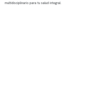
multidisciplinario para tu salud integral.
Contenido corporativo
Nuestro equipo clínico
Quiénes somos
Nuestras instalaciones
Telemedicina
Convenios
Políticas de privacidad
Políticas de Clínica Somno
Contacto y atención
info@somno.cl