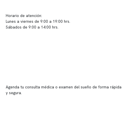
Sugerencias / Reclamos
Horario de atención:
Lunes a viernes de 9:00 a 19:00 hrs.
Sábados de 9:00 a 14:00 hrs.
Sucursales
📍 Vitacura: Av. Kennedy 5488, Patio Inglés, piso -1, local 003
📍 Providencia: Av. Andrés Bello 2337, local 2
Reserva tu hora
Agenda tu consulta médica o examen del sueño de forma rápida
y segura.
→ Reservar ahora
Valor consulta médica
Presupuesto de exámenes