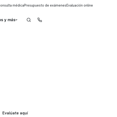
consulta médica
Presupuesto de exámenes
Evaluación online
s y más
Reserva de horas
Evalúate aquí