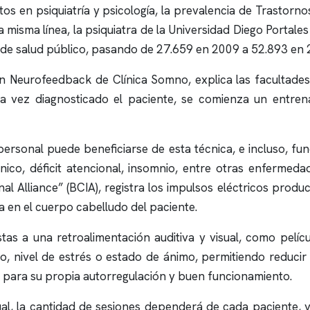
tos en psiquiatría y psicología, la prevalencia de Trastorno
 misma línea, la psiquiatra de la Universidad Diego Portales
a de salud público, pasando de 27.659 en 2009 a 52.893 en 
 en Neurofeedback de
Clínica Somno
, explica las facultade
na vez diagnosticado el paciente, se comienza un entre
rsonal puede beneficiarse de esta técnica, e incluso, fu
nico, déficit atencional,
insomnio
, entre otras enfermedad
al Alliance” (BCIA), registra los impulsos eléctricos produ
ca en el cuerpo cabelludo del paciente.
tas a una retroalimentación auditiva y visual, como pelíc
 nivel de estrés o estado de ánimo, permitiendo reducir 
l para su propia autorregulación y buen funcionamiento.
ual, la cantidad de sesiones dependerá de cada paciente, 