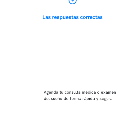
Las respuestas correctas
Reserva tu hora
Agenda tu consulta médica o examen
del sueño de forma rápida y segura.
→ Reservar ahora
Valor consulta médica
Presupuesto de exámenes
Evaluación online