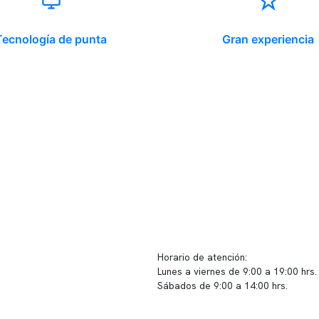
Tecnología de punta
Gran experiencia
ido corporativo
Contacto y atención
equipo clínico
info@somno.cl
 somos
Sugerencias / Reclamos
 instalaciones
Horario de atención:
Lunes a viernes de 9:00 a 19:00 hrs.
icina
Sábados de 9:00 a 14:00 hrs.
os
Sucursales