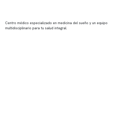
Centro médico especializado en medicina del sueño y un equipo
multidisciplinario para tu salud integral.
Contenido corporativo
Nuestro equipo clínico
Quiénes somos
Nuestras instalaciones
Telemedicina
Convenios
Políticas de privacidad
Políticas de Clínica Somno