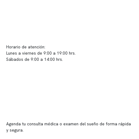
Contacto y atención
info@somno.cl
Sugerencias / Reclamos
Horario de atención:
Lunes a viernes de 9:00 a 19:00 hrs.
Sábados de 9:00 a 14:00 hrs.
Sucursales
📍 Vitacura: Av. Kennedy 5488, Patio Inglés, piso -1, local 003
📍 Providencia: Av. Andrés Bello 2337, local 2
Reserva tu hora
Agenda tu consulta médica o examen del sueño de forma rápida
y segura.