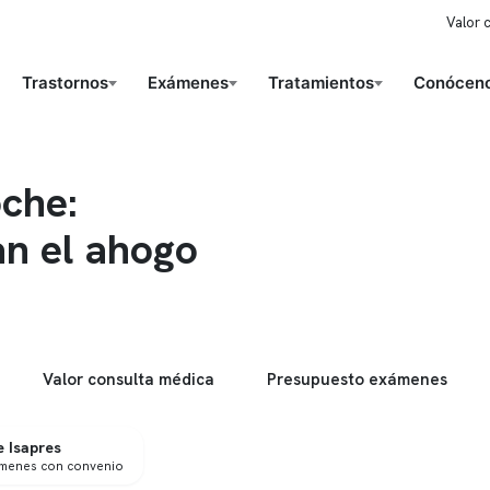
Valor 
Trastornos
Exámenes
Tratamientos
Conóceno
oche:
an el ahogo
Valor consulta médica
Presupuesto exámenes
 Isapres
ámenes con convenio