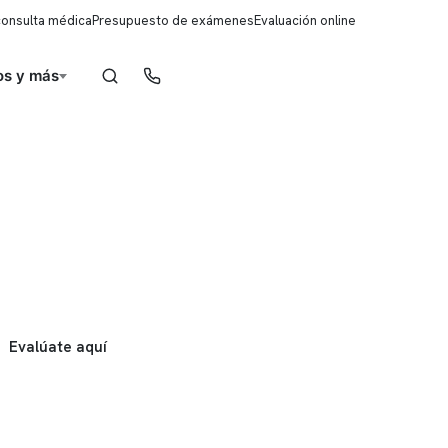
consulta médica
Presupuesto de exámenes
Evaluación online
s y más
Reserva de horas
Evalúate aquí