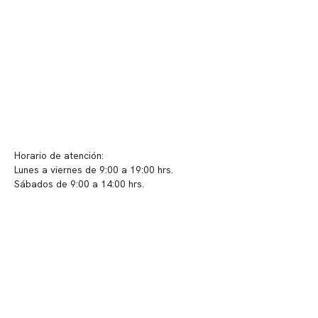
Políticas de privacidad
Políticas de Clínica Somno
Contacto y atención
info@somno.cl
Sugerencias / Reclamos
Horario de atención:
Lunes a viernes de 9:00 a 19:00 hrs.
Sábados de 9:00 a 14:00 hrs.
Sucursales
📍 Vitacura: Av. Kennedy 5488, Patio Inglés, piso -1, local 003
📍 Providencia: Av. Andrés Bello 2337, local 2
Reserva tu hora