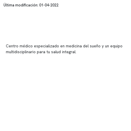
Última modificación: 01-04-2022
Centro médico especializado en medicina del sueño y un equipo
multidisciplinario para tu salud integral.
Contenido corporativo
Nuestro equipo clínico
Quiénes somos
Nuestras instalaciones
Telemedicina
Convenios