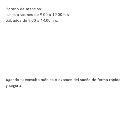
Horario de atención:
Lunes a viernes de 9:00 a 19:00 hrs.
Sábados de 9:00 a 14:00 hrs.
Sucursales
📍 Vitacura: Av. Kennedy 5488, Patio Inglés, piso -1, local 003
📍 Providencia: Av. Andrés Bello 2337, local 2
Reserva tu hora
Agenda tu consulta médica o examen del sueño de forma rápida
y segura.
→ Reservar ahora
Valor consulta médica
Presupuesto de exámenes
Evaluación online