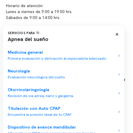
Horario de atención:
Lunes a viernes de 9:00 a 19:00 hrs.
Sábados de 9:00 a 14:00 hrs.
Sucursales
×
SERVICIOS PARA TI
Apnea del sueño
📍 Vitacura: Av. Kennedy 5488, Patio Inglés, piso -1, local 003
📍 Providencia: Av. Andrés Bello 2337, local 2
Medicina general
Primera evaluación y derivación al especialista adecuado.
Reserva tu hora
Neurología
Evaluación neurológica del sueño.
Agenda tu consulta médica o examen del sueño de forma rápida
y segura.
Otorrinolaringología
→ Reservar ahora
Revisión de vía aérea, nariz y garganta.
Valor consulta médica
Titulación con Auto CPAP
Presupuesto de exámenes
Encuentra la presión ideal de tu CPAP.
Evaluación online
Dispositivo de avance mandibular