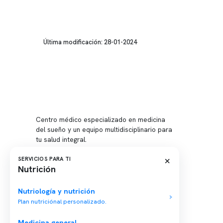
Última modificación: 28-01-2024
Conten
Nuestro 
Centro médico especializado en medicina
Quiénes
del sueño y un equipo multidisciplinario para
tu salud integral.
Nuestras
Telemed
×
SERVICIOS PARA TI
Nutrición
Conveni
Política
Nutriología y nutrición
Plan nutriciónal personalizado.
Política
Medicina general