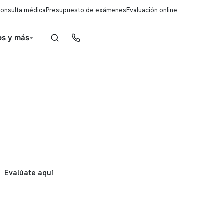
consulta médica
Presupuesto de exámenes
Evaluación online
s y más
Reserva de horas
Evalúate aquí