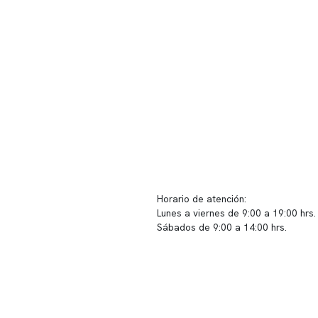
ido corporativo
Contacto y atención
equipo clínico
info@somno.cl
 somos
Sugerencias / Reclamos
 instalaciones
Horario de atención:
Lunes a viernes de 9:00 a 19:00 hrs.
icina
Sábados de 9:00 a 14:00 hrs.
os
Sucursales
s de privacidad
📍 Vitacura: Av. Kennedy 5488, Patio
s de Clínica Somno
local 003