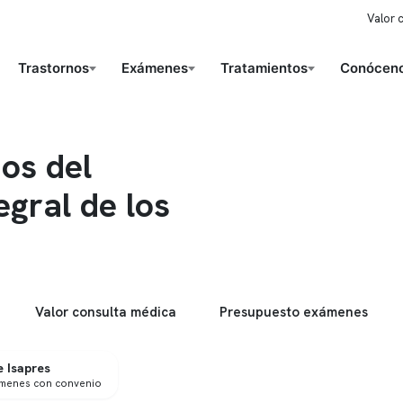
Valor 
Trastornos
Exámenes
Tratamientos
Conóceno
nos del
egral de los
Valor consulta médica
Presupuesto exámenes
 Isapres
ámenes con convenio