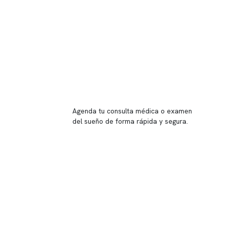
Reserva tu hora
Agenda tu consulta médica o examen
del sueño de forma rápida y segura.
→ Reservar ahora
Valor consulta médica
Presupuesto de exámenes
Evaluación online
 Inglés, piso -1,