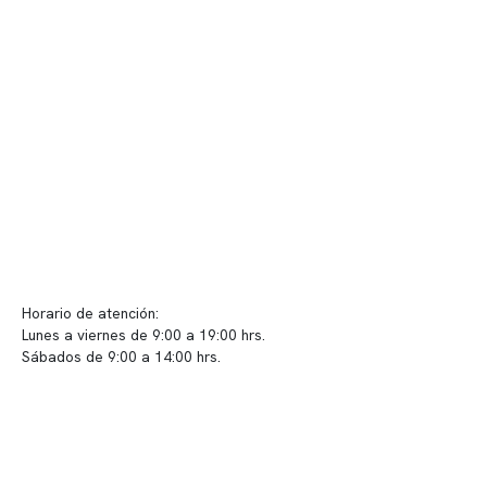
Nuestras instalaciones
Telemedicina
Convenios
Políticas de privacidad
Políticas de Clínica Somno
Contacto y atención
info@somno.cl
Sugerencias / Reclamos
Horario de atención:
Lunes a viernes de 9:00 a 19:00 hrs.
Sábados de 9:00 a 14:00 hrs.
Sucursales
📍 Vitacura: Av. Kennedy 5488, Patio Inglés, piso -1, local 003
📍 Providencia: Av. Andrés Bello 2337, local 2