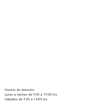
Nuestro equipo clínico
Quiénes somos
Nuestras instalaciones
Telemedicina
Convenios
Políticas de privacidad
Políticas de Clínica Somno
Contacto y atención
info@somno.cl
Sugerencias / Reclamos
Horario de atención:
Lunes a viernes de 9:00 a 19:00 hrs.
Sábados de 9:00 a 14:00 hrs.