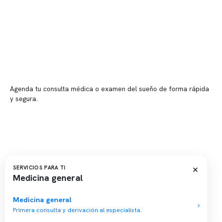
Sucursales
📍 Vitacura: Av. Kennedy 5488, Patio Inglés, piso -1, local 003
📍 Providencia: Av. Andrés Bello 2337, local 2
Reserva tu hora
Agenda tu consulta médica o examen del sueño de forma rápida
y segura.
→ Reservar ahora
Valor consulta médica
Presupuesto de exámenes
Evaluación online
×
SERVICIOS PARA TI
Medicina general
Medicina general
Primera consulta y derivación al especialista.
Copyright 2026 · Clínica Somno. Todos los derechos reservados.