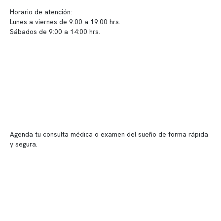
Horario de atención:
Lunes a viernes de 9:00 a 19:00 hrs.
Sábados de 9:00 a 14:00 hrs.
Sucursales
📍 Vitacura: Av. Kennedy 5488, Patio Inglés, piso -1, local 003
📍 Providencia: Av. Andrés Bello 2337, local 2
Reserva tu hora
Agenda tu consulta médica o examen del sueño de forma rápida
y segura.
→ Reservar ahora
Valor consulta médica
Presupuesto de exámenes
Evaluación online