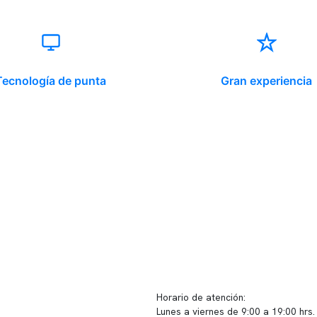
Tecnología de punta
Gran experiencia
ido corporativo
Contacto y atención
equipo clínico
info@somno.cl
 somos
Sugerencias / Reclamos
 instalaciones
Horario de atención:
Lunes a viernes de 9:00 a 19:00 hrs.