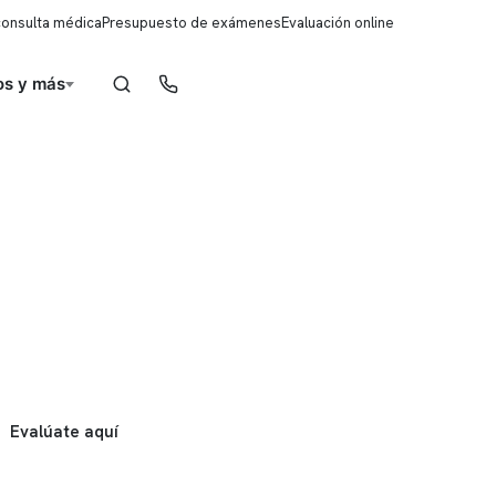
consulta médica
Presupuesto de exámenes
Evaluación online
s y más
Reserva de horas
Evalúate aquí