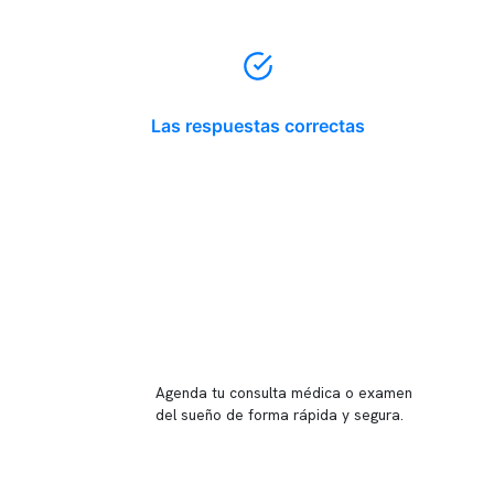
Las respuestas correctas
Reserva tu hora
Agenda tu consulta médica o examen
del sueño de forma rápida y segura.
→ Reservar ahora
Valor consulta médica