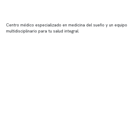
Centro médico especializado en medicina del sueño y un equipo
multidisciplinario para tu salud integral.
Contenido corporativo
Nuestro equipo clínico
Quiénes somos
Nuestras instalaciones
Telemedicina
Convenios
Políticas de privacidad
Políticas de Clínica Somno