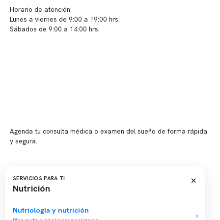
Horario de atención:
Lunes a viernes de 9:00 a 19:00 hrs.
Sábados de 9:00 a 14:00 hrs.
Sucursales
📍 Vitacura: Av. Kennedy 5488, Patio Inglés, piso -1, local 003
📍 Providencia: Av. Andrés Bello 2337, local 2
Reserva tu hora
Agenda tu consulta médica o examen del sueño de forma rápida
y segura.
→ Reservar ahora
Valor consulta médica
×
SERVICIOS PARA TI
Nutrición
Presupuesto de exámenes
Evaluación online
Nutriología y nutrición