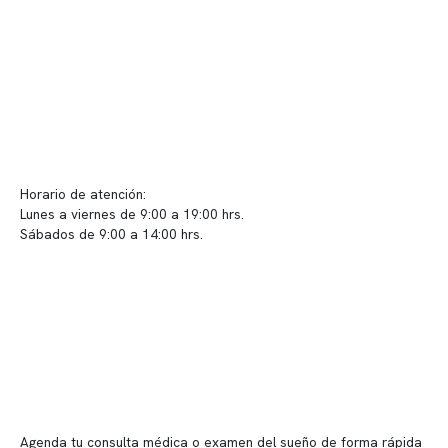
Políticas de privacidad
Políticas de Clínica Somno
Contacto y atención
info@somno.cl
Sugerencias / Reclamos
Horario de atención:
Lunes a viernes de 9:00 a 19:00 hrs.
Sábados de 9:00 a 14:00 hrs.
Sucursales
📍 Vitacura: Av. Kennedy 5488, Patio Inglés, piso -1, local 003
📍 Providencia: Av. Andrés Bello 2337, local 2
Reserva tu hora
Agenda tu consulta médica o examen del sueño de forma rápida