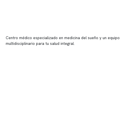
Centro médico especializado en medicina del sueño y un equipo
multidisciplinario para tu salud integral.
Contenido corporativo
Nuestro equipo clínico
Quiénes somos
Nuestras instalaciones
Telemedicina
Convenios