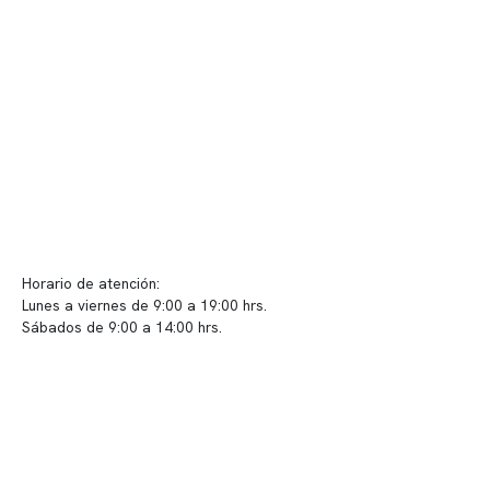
Telemedicina
Convenios
Políticas de privacidad
Políticas de Clínica Somno
Contacto y atención
info@somno.cl
Sugerencias / Reclamos
Horario de atención:
Lunes a viernes de 9:00 a 19:00 hrs.
Sábados de 9:00 a 14:00 hrs.
Sucursales
📍 Vitacura: Av. Kennedy 5488, Patio Inglés, piso -1, local 003
📍 Providencia: Av. Andrés Bello 2337, local 2