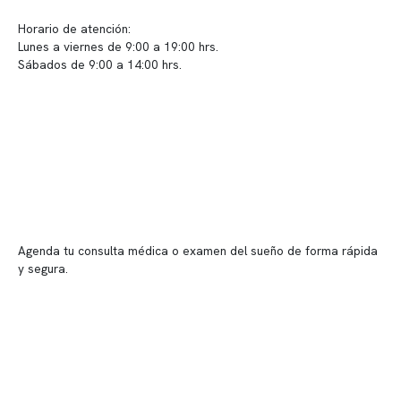
Sugerencias / Reclamos
Horario de atención:
Lunes a viernes de 9:00 a 19:00 hrs.
Sábados de 9:00 a 14:00 hrs.
Sucursales
📍 Vitacura: Av. Kennedy 5488, Patio Inglés, piso -1, local 003
📍 Providencia: Av. Andrés Bello 2337, local 2
Reserva tu hora
Agenda tu consulta médica o examen del sueño de forma rápida
y segura.
→ Reservar ahora
Valor consulta médica
Presupuesto de exámenes
Evaluación online