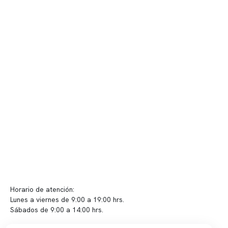
Nuestro equipo clínico
Quiénes somos
Nuestras instalaciones
Telemedicina
Convenios
Políticas de privacidad
Políticas de Clínica Somno
Contacto y atención
info@somno.cl
Sugerencias / Reclamos
Horario de atención:
Lunes a viernes de 9:00 a 19:00 hrs.
Sábados de 9:00 a 14:00 hrs.