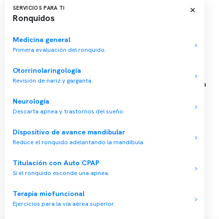
Sucursales
×
SERVICIOS PARA TI
Ronquidos
📍 Vitacura: Av. Kennedy 5488, Patio Inglés, piso -1, local 003
📍 Providencia: Av. Andrés Bello 2337, local 2
Medicina general
Primera evaluación del ronquido.
Reserva tu hora
Otorrinolaringología
Revisión de nariz y garganta.
Agenda tu consulta médica o examen del sueño de forma rápida
y segura.
Neurología
→ Reservar ahora
Descarta apnea y trastornos del sueño.
Valor consulta médica
Dispositivo de avance mandibular
Presupuesto de exámenes
Reduce el ronquido adelantando la mandíbula.
Evaluación online
Titulación con Auto CPAP
Si el ronquido esconde una apnea.
Terapia miofuncional
Ejercicios para la vía aérea superior.
Copyright 2026 · Clínica Somno. Todos los derechos reservados.