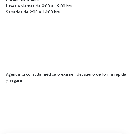
Horario de atención:
Lunes a viernes de 9:00 a 19:00 hrs.
Sábados de 9:00 a 14:00 hrs.
Sucursales
📍 Vitacura: Av. Kennedy 5488, Patio Inglés, piso -1, local 003
📍 Providencia: Av. Andrés Bello 2337, local 2
Reserva tu hora
Agenda tu consulta médica o examen del sueño de forma rápida
y segura.
→ Reservar ahora
Valor consulta médica
Presupuesto de exámenes
Evaluación online