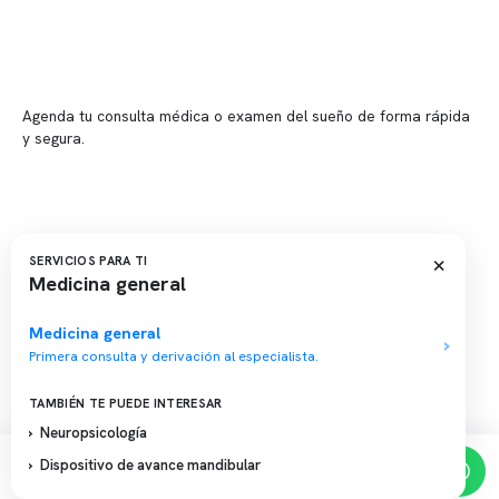
📍 Providencia: Av. Andrés Bello 2337, local 2
Reserva tu hora
Agenda tu consulta médica o examen del sueño de forma rápida
y segura.
→ Reservar ahora
Valor consulta médica
Presupuesto de exámenes
×
SERVICIOS PARA TI
Evaluación online
Medicina general
Medicina general
Primera consulta y derivación al especialista.
Copyright 2026 · Clínica Somno. Todos los derechos reservados.
TAMBIÉN TE PUEDE INTERESAR
Neuropsicología
Dispositivo de avance mandibular
Reserva de horas