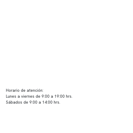
Nuestras instalaciones
Telemedicina
Convenios
Políticas de privacidad
Políticas de Clínica Somno
Contacto y atención
info@somno.cl
Sugerencias / Reclamos
Horario de atención:
Lunes a viernes de 9:00 a 19:00 hrs.
Sábados de 9:00 a 14:00 hrs.
Sucursales
📍 Vitacura: Av. Kennedy 5488, Patio Inglés, piso -1, local 003