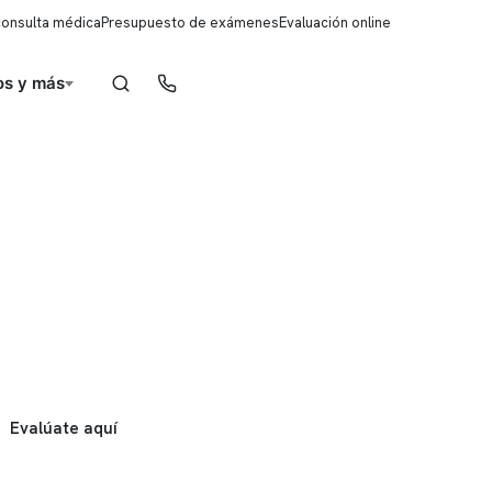
consulta médica
Presupuesto de exámenes
Evaluación online
s y más
Reserva de horas
Evalúate aquí