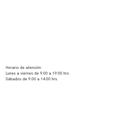
Convenios
Políticas de privacidad
Políticas de Clínica Somno
Contacto y atención
info@somno.cl
Sugerencias / Reclamos
Horario de atención:
Lunes a viernes de 9:00 a 19:00 hrs.
Sábados de 9:00 a 14:00 hrs.
Sucursales
📍 Vitacura: Av. Kennedy 5488, Patio Inglés, piso -1, local 003
📍 Providencia: Av. Andrés Bello 2337, local 2
Reserva tu hora