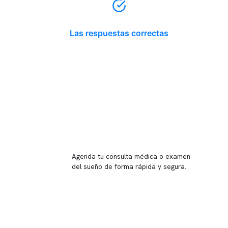
Las respuestas correctas
Reserva tu hora
Agenda tu consulta médica o examen
del sueño de forma rápida y segura.
→ Reservar ahora
Valor consulta médica
Presupuesto de exámenes