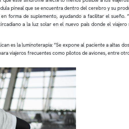
 que este síndrome afecte lo menos posible a los viajero
ndula pineal que se encuentra dentro del cerebro y su pro
da en forma de suplemento, ayudando a facilitar el sueño
ircadiano a la luz solar en el nuevo país donde el viajero 
ican es la luminoterapia: “Se expone al paciente a altas do
 para viajeros frecuentes como pilotos de aviones, entre otr