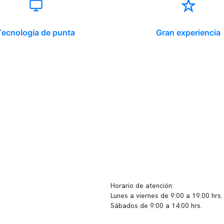
Tecnología de punta
Gran experiencia
ido corporativo
Contacto y atención
equipo clínico
info@somno.cl
 somos
Sugerencias / Reclamos
 instalaciones
Horario de atención:
Lunes a viernes de 9:00 a 19:00 hrs.
icina
Sábados de 9:00 a 14:00 hrs.
os