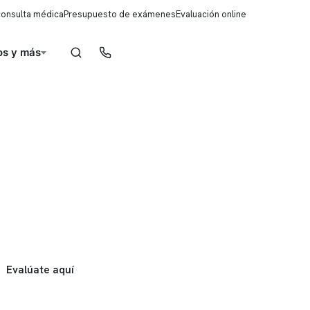
consulta médica
Presupuesto de exámenes
Evaluación online
s y más
Reserva de horas
Evalúate aquí