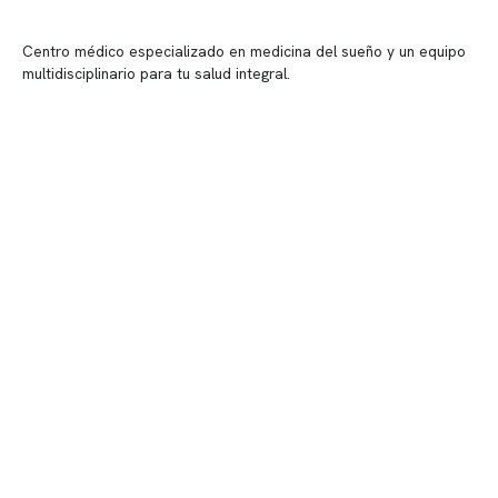
Centro médico especializado en medicina del sueño y un equipo
multidisciplinario para tu salud integral.
Contenido corporativo
Nuestro equipo clínico
Quiénes somos
Nuestras instalaciones
Telemedicina
Convenios
Políticas de privacidad
Políticas de Clínica Somno