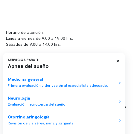
Contacto y atención
info@somno.cl
Sugerencias / Reclamos
Horario de atención:
Lunes a viernes de 9:00 a 19:00 hrs.
Sábados de 9:00 a 14:00 hrs.
Sucursales
×
SERVICIOS PARA TI
Apnea del sueño
📍 Vitacura: Av. Kennedy 5488, Patio Inglés, piso -1, local 003
📍 Providencia: Av. Andrés Bello 2337, local 2
Medicina general
Primera evaluación y derivación al especialista adecuado.
Reserva tu hora
Neurología
Evaluación neurológica del sueño.
Agenda tu consulta médica o examen del sueño de forma rápida
y segura.
Otorrinolaringología
→ Reservar ahora
Revisión de vía aérea, nariz y garganta.
Valor consulta médica