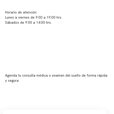
Sugerencias / Reclamos
Horario de atención:
Lunes a viernes de 9:00 a 19:00 hrs.
Sábados de 9:00 a 14:00 hrs.
Sucursales
📍 Vitacura: Av. Kennedy 5488, Patio Inglés, piso -1, local 003
📍 Providencia: Av. Andrés Bello 2337, local 2
Reserva tu hora
Agenda tu consulta médica o examen del sueño de forma rápida
y segura.
→ Reservar ahora
Valor consulta médica
Presupuesto de exámenes
Evaluación online