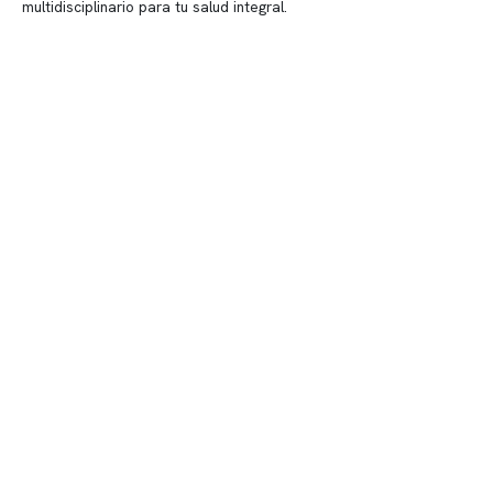
multidisciplinario para tu salud integral.
Contenido corporativo
Nuestro equipo clínico
Quiénes somos
Nuestras instalaciones
Telemedicina
Convenios
Políticas de privacidad
Políticas de Clínica Somno
Contacto y atención
info@somno.cl