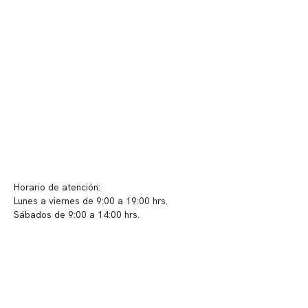
Telemedicina
Convenios
Políticas de privacidad
Políticas de Clínica Somno
Contacto y atención
info@somno.cl
Sugerencias / Reclamos
Horario de atención:
Lunes a viernes de 9:00 a 19:00 hrs.
Sábados de 9:00 a 14:00 hrs.
Sucursales
📍 Vitacura: Av. Kennedy 5488, Patio Inglés, piso -1, local 003
📍 Providencia: Av. Andrés Bello 2337, local 2