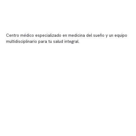
Centro médico especializado en medicina del sueño y un equipo
multidisciplinario para tu salud integral.
Contenido corporativo
Nuestro equipo clínico
Quiénes somos
Nuestras instalaciones
Telemedicina
Convenios
Políticas de privacidad