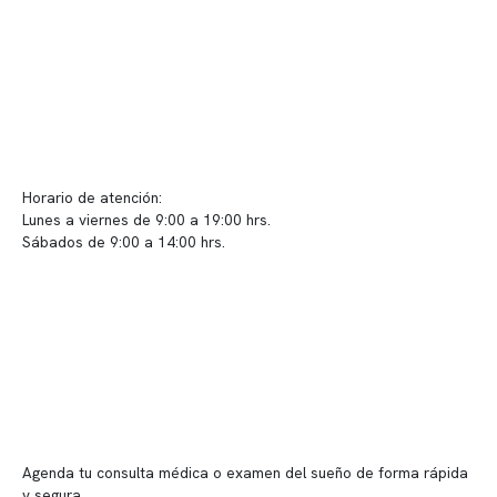
Políticas de Clínica Somno
Contacto y atención
info@somno.cl
Sugerencias / Reclamos
Horario de atención:
Lunes a viernes de 9:00 a 19:00 hrs.
Sábados de 9:00 a 14:00 hrs.
Sucursales
📍 Vitacura: Av. Kennedy 5488, Patio Inglés, piso -1, local 003
📍 Providencia: Av. Andrés Bello 2337, local 2
Reserva tu hora
Agenda tu consulta médica o examen del sueño de forma rápida
y segura.