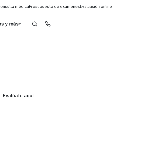
consulta médica
Presupuesto de exámenes
Evaluación online
s y más
Reserva de horas
Evalúate aquí