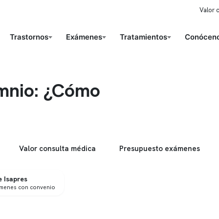
Valor 
Trastornos
Exámenes
Tratamientos
Conóceno
omnio: ¿Cómo
Valor consulta médica
Presupuesto exámenes
 Isapres
ámenes con convenio