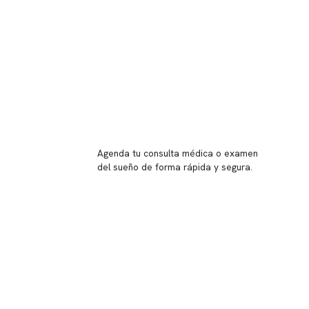
Reserva tu hora
Agenda tu consulta médica o examen
del sueño de forma rápida y segura.
→ Reservar ahora
Valor consulta médica
Presupuesto de exámenes
Evaluación online
 Inglés, piso -1,