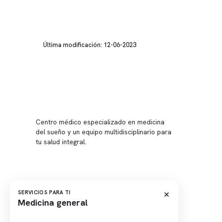
Última modificación: 12-06-2023
Conten
Nuestro 
Centro médico especializado en medicina
Quiénes
del sueño y un equipo multidisciplinario para
tu salud integral.
Nuestras
Telemed
Conveni
Política
×
SERVICIOS PARA TI
Medicina general
Política