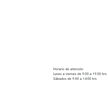
ido corporativo
Contacto y atención
equipo clínico
info@somno.cl
 somos
Sugerencias / Reclamos
 instalaciones
Horario de atención:
Lunes a viernes de 9:00 a 19:00 hrs.
icina
Sábados de 9:00 a 14:00 hrs.
os
Sucursales
s de privacidad
📍 Vitacura: Av. Kennedy 5488, Patio
s de Clínica Somno
local 003