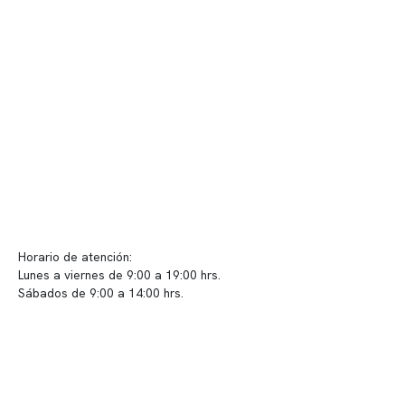
Telemedicina
Convenios
Políticas de privacidad
Políticas de Clínica Somno
Contacto y atención
info@somno.cl
Sugerencias / Reclamos
Horario de atención:
Lunes a viernes de 9:00 a 19:00 hrs.
Sábados de 9:00 a 14:00 hrs.
Sucursales
📍 Vitacura: Av. Kennedy 5488, Patio Inglés, piso -1, local 003
📍 Providencia: Av. Andrés Bello 2337, local 2