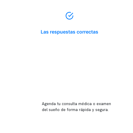
Las respuestas correctas
Reserva tu hora
Agenda tu consulta médica o examen
del sueño de forma rápida y segura.
→ Reservar ahora
Valor consulta médica