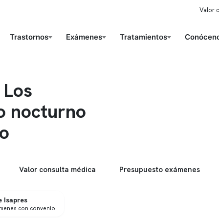
Valor 
Trastornos
Exámenes
Tratamientos
Conóceno
 Los
o nocturno
ño
Valor consulta médica
Presupuesto exámenes
 Isapres
ámenes con convenio