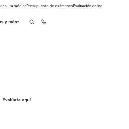
consulta médica
Presupuesto de exámenes
Evaluación online
s y más
Reserva de horas
Evalúate aquí