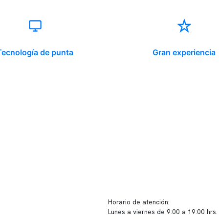
Tecnología de punta
Gran experiencia
ido corporativo
Contacto y atención
equipo clínico
info@somno.cl
 somos
Sugerencias / Reclamos
 instalaciones
Horario de atención:
Lunes a viernes de 9:00 a 19:00 hrs.
icina